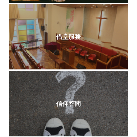
借堂服務
信仰答問