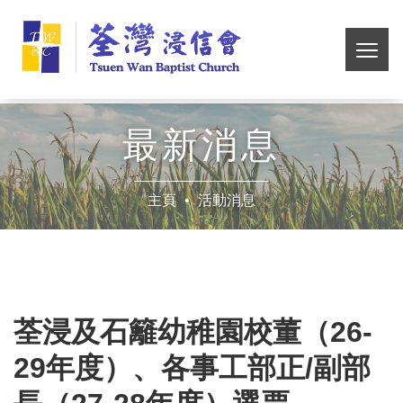
Skip
荃
to
main
切
灣
content
換
選
浸
單
最新消息
信
主頁
活動消息
會
荃浸及石籬幼稚園校董（26-
29年度）、各事工部正/副部