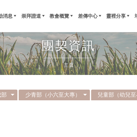
動消息
崇拜證道
教會概覽
差傳中心
靈裡分享
新消息
訊
外活動
友區-會訊
成人崇拜
東涌福音堂
簡史
信仰大綱
執事
同工
事工部
年齡部
差傳事工
代禱事項
差傳快訊
差傳百子櫃
Glocalization
崇拜事務部
關顧部
聖樂部
資訊部
傳道部
長青部
成年部
青成部
少青部
和平團 (2歲-K
溫柔團 (K1-K
恩慈團
喜樂團 (小一
仁愛團 (小四
忍耐團 (小一
育嬰課程
牧執心聲
生橋
荃浸刊物
見證分享
團契資訊
主頁
成部
少青部（小六至大專）
兒童部（幼兒至