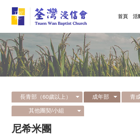
Skip
荃
to
首頁
活
main
灣
最
會
會
會
content
浸
信
會
長青部（60歲以上）
成年部
青
其他團契/小組
尼希米團