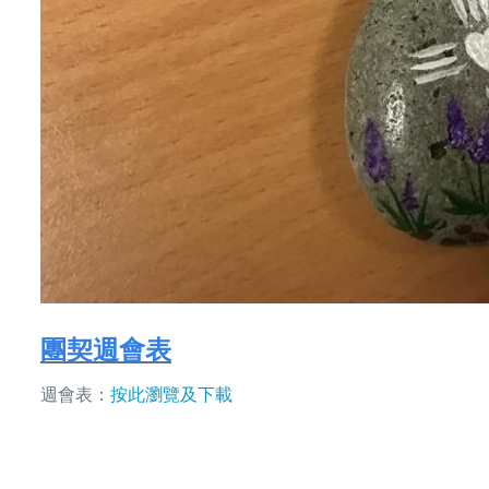
團契週會表
週會表：
按此瀏覽及下載