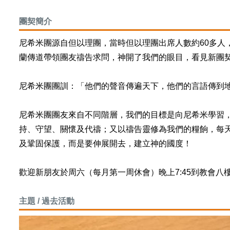
團契簡介
尼希米團源自但以理團，當時但以理團出席人數約60多人
蘭傳道帶領團友禱告求問，神開了我們的眼目，看見新團契的
尼希米團團訓：「他們的聲音傳遍天下，他們的言語傳到地極」
尼希米團團友來自不同階層，我們的目標是向尼希米學習
持、守望、關懷及代禱；又以禱告靈修為我們的糧餉，每
及鞏固保護，而是要伸展開去，建立神的國度！
歡迎新朋友於周六（每月第一周休會）晚上7:45到教會八
主題 / 過去活動