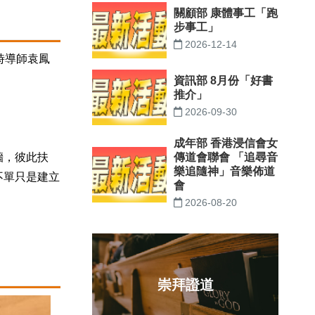
關顧部 康體事工「跑
步事工」
2026-12-14
時導師袁鳳
資訊部 8月份「好書
推介」
2026-09-30
成年部 香港浸信會女
傳道會聯會 「追尋音
牆，彼此扶
樂追隨神」音樂佈道
不單只是建立
會
2026-08-20
崇拜證道