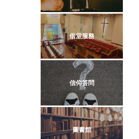
借堂服務
信仰答問
圖書館