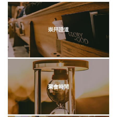
崇拜證道
聚會時間