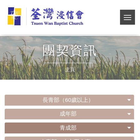
Skip
荃
to
main
切
灣
content
換
選
浸
單
團契資訊
信
主頁
會
長青部（60歲以上）
成年部
青成部