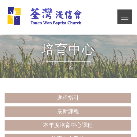
Skip
荃
to
main
切
灣
content
換
選
浸
單
培育中心
信
主頁
會
進程指引
最新課程
本年度培育中心課程