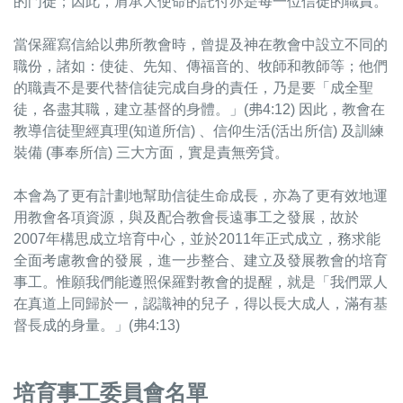
的門徒；因此，肩承大使命的託付亦是每一位信徒的職責。
當保羅寫信給以弗所教會時，曾提及神在教會中設立不同的
職份，諸如：使徒、先知、傳福音的、牧師和教師等；他們
的職責不是要代替信徒完成自身的責任，乃是要「成全聖
徒，各盡其職，建立基督的身體。」(弗4:12) 因此，教會在
教導信徒聖經真理(知道所信) 、信仰生活(活出所信) 及訓練
裝備 (事奉所信) 三大方面，實是責無旁貸。
本會為了更有計劃地幫助信徒生命成長，亦為了更有效地運
用教會各項資源，與及配合教會長遠事工之發展，故於
2007年構思成立培育中心，並於2011年正式成立，務求能
全面考慮教會的發展，進一步整合、建立及發展教會的培育
事工。惟願我們能遵照保羅對教會的提醒，就是「我們眾人
在真道上同歸於一，認識神的兒子，得以長大成人，滿有基
督長成的身量。」(弗4:13)
培育事工委員會名單