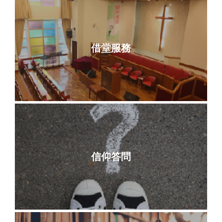
借堂服務
信仰答問