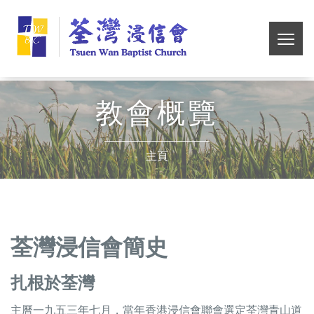
Skip
荃
to
main
切
灣
content
換
選
浸
單
教會概覽
信
主頁
會
荃灣浸信會簡史
扎根於荃灣
主曆一九五三年七月，當年香港浸信會聯會選定荃灣青山道