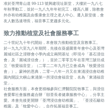
准於荃灣青山道 99-113 號興建現址新堂，大樓於一九八七
年秋季動工，並於一九八九年年初完工，樓高八層，除教會
外亦有幼稚園及由耆康會主理之老人中心。遷入新堂後，會
友人數迅速增長，福音事工更趨多元化。
致力推動植堂及社會服務事工
二十世紀九十年代開始，本會致力推動植堂及宣教事工。
於一九九六至九八年期間，先後在葵盛圍青年會中心及荃灣
麗城社區之浸聯會小學內成立兩間基址（即現今「基石浸信
會」及「麗城浸信會」），並於二零零五年在荃灣三陂坊成
立「牧愛福音堂」（二零二二年九月已立會成為「牧愛浸信
會」）。蒙神的恩典，二零一八年一月又在東涌浸信會幼稚
園內開設大嶼山東涌第一所浸信會福音堂，名為「東涌福音
堂」。
社會服務方面，本會更積極參與仁濟醫院院牧事工，與浸信
會愛羣社會服務處合辦「頤荃長者健康服務中心」，分享主
愛。本會先後更開辦「荃灣浸信會幼稚園」、「荃浸石籬幼
稚園」及「牧愛中心」，合作拓展福音事工。