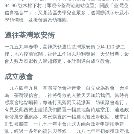
94-96 號木棉下村（即現今荃灣港鐵站位置）開設「荃灣浸
信會福音堂」；又見該區失學兒童眾多，遂開辦識字班及小
學預備班，及後發展為幼稚園。
遷往荃灣眾安街
一九五九年春季，蒙神恩領遷往荃灣眾安街 104-110 號二
樓，地方較前寬闊，福音工作得以順利發展。天父恩典，聚
會人數及奉獻收入漸趨穩定，並計劃邁向成立教會。
成立教會
一九六四年九月「荃灣浸信會福音堂」自立成為教會，命名
為「荃灣浸信會」，神將得救的人數天天加給我們。當時有
感聚會地點嘈雜，每逢打風落雨天花滲漏，防礙聚會進行，
有見及此西教士建議我們購置一幅農地留待建堂用。適逢政
府發展交通網絡，本已購置的一幅農地被政府收回，建堂計
劃暫被擱置。一九七一年本會正式去函向政府申請換地建
堂，經過十多年的禱告與等候，一九八七年年初始獲政府批