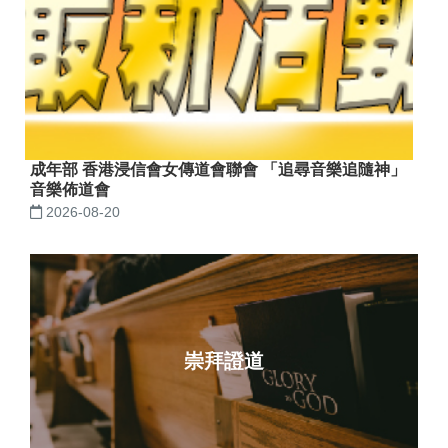
成年部 香港浸信會女傳道會聯會 「追尋音樂追隨神」
音樂佈道會
2026-08-20
崇拜證道