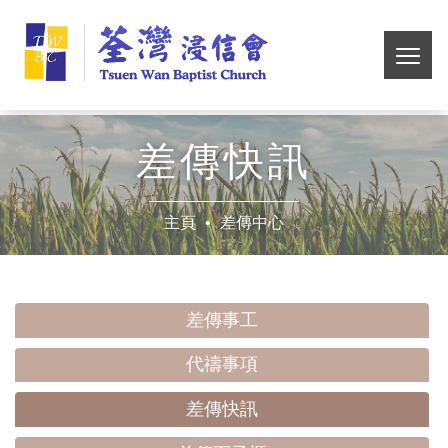
Skip
荃
to
main
切
灣
content
換
選
浸
單
差傳快訊
信
主頁
差傳中心
會
差傳事工
代禱事項
差傳快訊