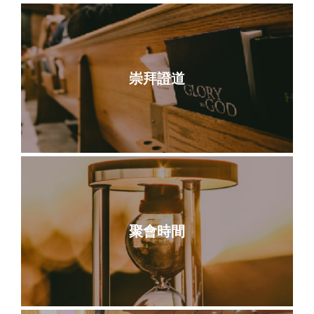
崇拜證道
聚會時間