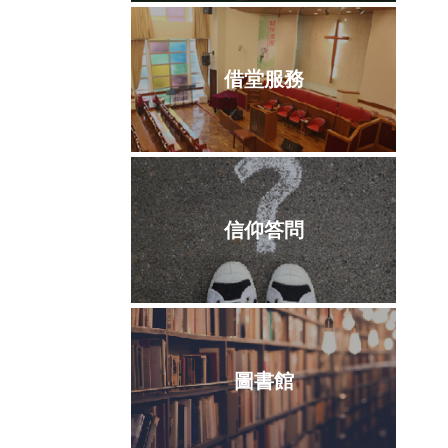
借堂服務
信仰答問
圖書館