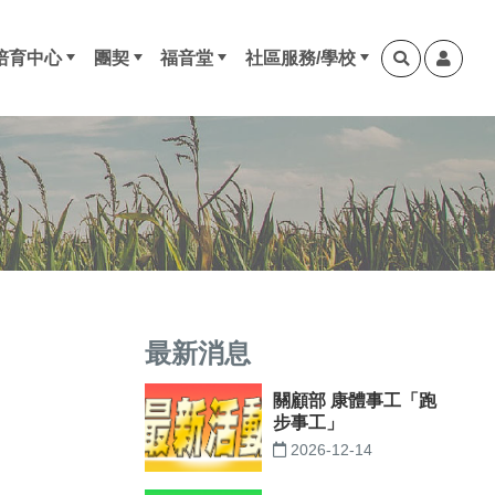
培育中心
團契
福音堂
社區服務/學校
進程指引
最新課程
本年度培育中心課程
培育中心系統
培育中心下載區
長青部（60歲以上）
成年部
青成部
少青部（小六至大專）
兒童部（幼兒至小五）
其他團契/小組
東涌福音堂
荃灣浸信會 社會服務中心
荃灣浸信會幼稚園
荃浸石籬幼稚園
迦勒團
約書亞團
摩西團
以利沙團
以利亞團
尼希米團
但以理團
以賽亞團
耶利米團
以西結團
呂底亞組
以斯帖團
弟兄會
以勒團
多馬團
保羅團
雅各團
安得烈團
約拿團
提摩太團
彼得團
和平團 (2歲-K3中堂)
溫柔團 (K1-K3午堂)
恩慈團
喜樂團 (小一至小三中堂)
仁愛團 (小四至小五中堂)
忍耐團 (小一至小五午堂)
育嬰課程
谷百合組
最新消息
關顧部 康體事工「跑
步事工」
2026-12-14