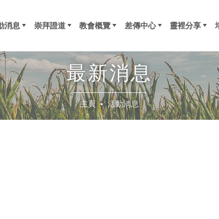
動消息
崇拜證道
教會概覽
差傳中心
靈裡分享
新消息
訊
外活動
友區-會訊
成人崇拜
東涌福音堂
簡史
信仰大綱
執事
同工
事工部
年齡部
差傳事工
代禱事項
差傳快訊
差傳百子櫃
Glocalization
崇拜事務部
關顧部
聖樂部
資訊部
傳道部
長青部
成年部
青成部
少青部
牧執心聲
生橋
荃浸刊物
見證分享
最新消息
主頁
活動消息