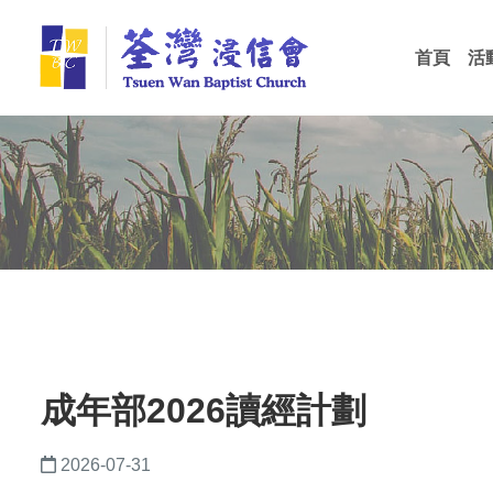
Skip
荃
to
首頁
活
main
灣
最
會
會
會
content
浸
信
會
成年部2026讀經計劃
2026-07-31