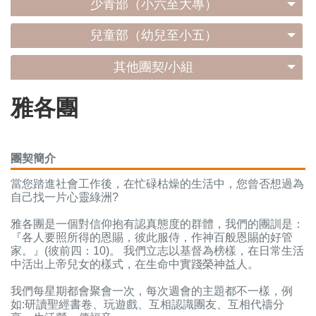
少青部（小六至大專）
兒童部（幼兒至小五）
其他團契/小組
雅各團
團契簡介
當您踏進社會工作後，在忙碌枯燥的生活中，您曾否想過為
自己找一片心靈綠洲?
雅各團是一個對信仰抱有認真態度的群體，我們的團訓是：
『各人要照所得的恩賜，彼此服侍，作神百般恩賜的好管
家。』(彼前四：10)。 我們立志以基督為榜樣，在日常生活
中活出上帝兒女的樣式，在生命中實踐榮神益人。
我們每星期都會聚會一次，每次週會的主題都不一樣，例
如:研讀聖經書卷、玩遊戲、互相認識團友、互相代禱分