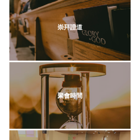
崇拜證道
聚會時間