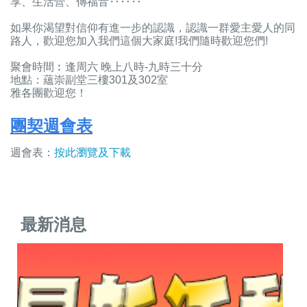
享、生活營、傳福音‥‥‥
如果你渴望對信仰有進一步的認識，認識一群愛主愛人的同
路人，歡迎您加入我們這個大家庭!我們隨時歡迎您們!
聚會時間︰逢周六 晚上八時-九時三十分
地點：蘊崇副堂三樓301及302室
雅各團歡迎您！
團契週會表
週會表：
按此瀏覽及下載
最新消息