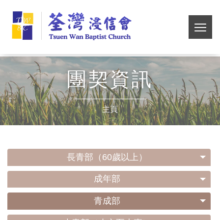
Skip
荃
to
main
切
灣
content
換
選
浸
單
團契資訊
信
主頁
會
長青部（60歲以上）
成年部
青成部