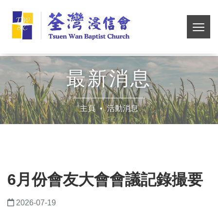
Skip
荃
to
main
切
灣
content
換
選
浸
單
最新消息
信
主頁
活動消息
會
6月份會友大會會議記錄撮要
2026-07-19