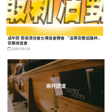
成年部 香港浸信會女傳道會聯會 「追尋音樂追隨神」
音樂佈道會
2026-08-20
崇拜證道