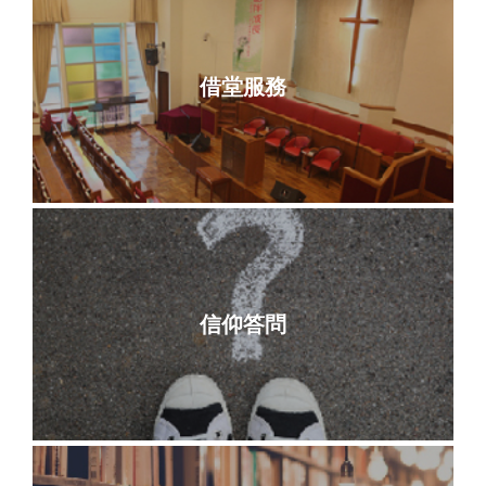
借堂服務
信仰答問