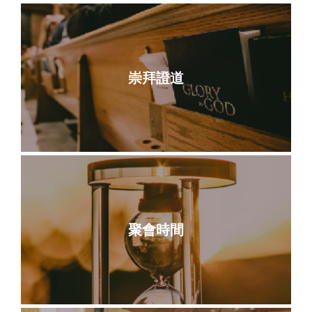
崇拜證道
聚會時間