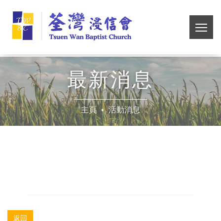
Skip
荃
to
main
切
灣
content
換
選
浸
單
最新消息
信
主頁
活動消息
會
返回