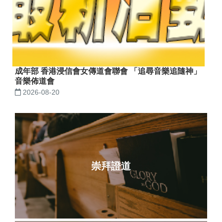
成年部 香港浸信會女傳道會聯會 「追尋音樂追隨神」
音樂佈道會
2026-08-20
崇拜證道