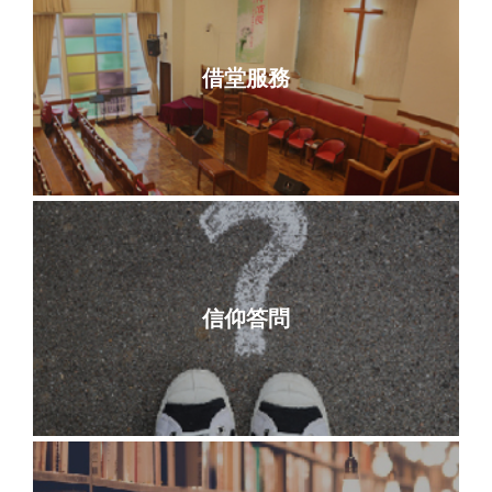
借堂服務
信仰答問