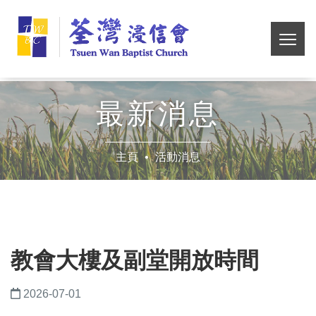
Skip
荃
to
main
切
灣
content
換
選
浸
單
最新消息
信
主頁
活動消息
會
教會大樓及副堂開放時間
2026-07-01