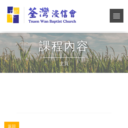
Skip
荃
to
main
切
灣
content
換
選
浸
單
課程內容
信
主頁
會
返回