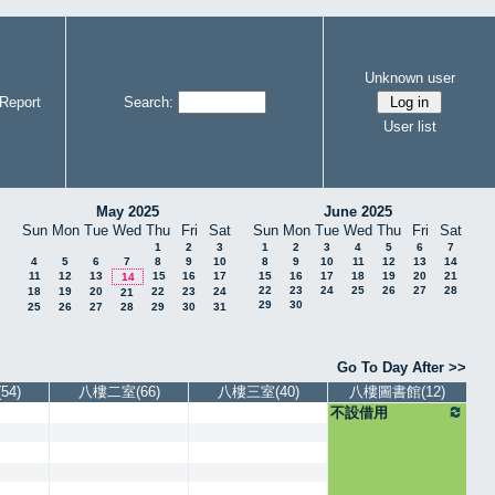
Unknown user
Report
Search:
User list
May 2025
June 2025
Sun
Mon
Tue
Wed
Thu
Fri
Sat
Sun
Mon
Tue
Wed
Thu
Fri
Sat
1
2
3
1
2
3
4
5
6
7
4
5
6
7
8
9
10
8
9
10
11
12
13
14
11
12
13
15
16
17
15
16
17
18
19
20
21
14
22
23
24
25
26
27
28
18
19
20
22
23
24
21
29
30
25
26
27
28
29
30
31
Go To Day After >>
4)
八樓二室(66)
八樓三室(40)
八樓圖書館(12)
不設借用