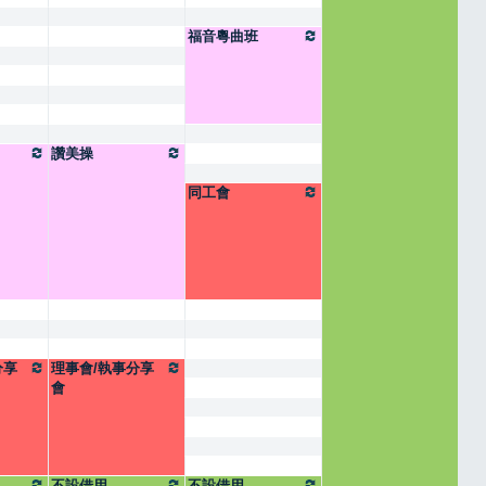
福音粵曲班
讚美操
同工會
分享
理事會/執事分享
會
不設借用
不設借用