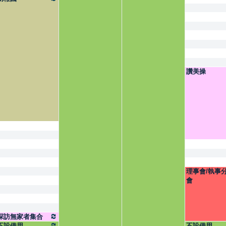
讚美操
理事會/執事
會
探訪無家者集合
不設借用
不設借用