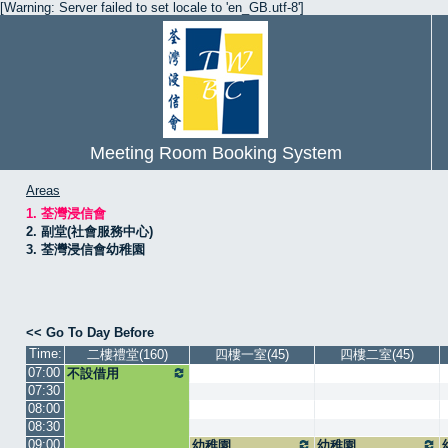
[Warning: Server failed to set locale to 'en_GB.utf-8']
Meeting Room Booking System
Areas
1. 荃灣浸信會
2. 副堂(社會服務中心)
3. 荃灣浸信會幼稚園
<< Go To Day Before
Time:
二樓禮堂(160)
四樓一室(45)
四樓二室(45)
07:00
不設借用
07:30
08:00
08:30
09:00
幼稚園
幼稚園