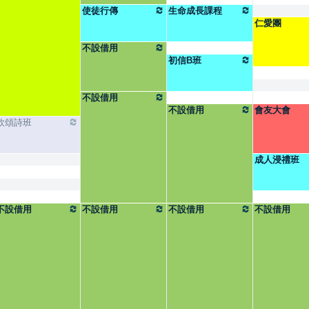
使徒行傳
生命成長課程
仁愛團
不設借用
初信B班
不設借用
不設借用
會友大會
欣頌詩班
成人浸禮班
不設借用
不設借用
不設借用
不設借用