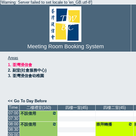
[Warning: Server failed to set locale to 'en_GB.utf-8']
Meeting Room Booking System
Areas
1. 荃灣浸信會
2. 副堂(社會服務中心)
3. 荃灣浸信會幼稚園
<< Go To Day Before
Time:
二樓禮堂(160)
四樓一室(45)
四樓二室(45)
07:00
不設借用
07:30
08:00
不設借用
崇拜轉播
08:30
09:00