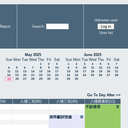
Unknown user
Report
Search:
User list
May 2025
June 2025
Sun
Mon
Tue
Wed
Thu
Fri
Sat
Sun
Mon
Tue
Wed
Thu
Fri
Sat
1
2
3
1
2
3
4
5
6
7
4
5
6
7
8
9
10
8
9
10
11
12
13
14
11
12
13
14
15
16
17
15
16
17
18
19
20
21
18
19
20
21
22
23
24
22
23
24
25
26
27
28
26
27
28
29
30
31
29
30
25
Go To Day After >>
4)
八樓二室(66)
八樓三室(40)
八樓圖書館(12)
不設借用
崇拜獻詩預備