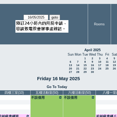
Rooms
April 2025
Sun
Mon
Tue
Wed
Thu
Fri
Sat
1
2
3
4
5
6
7
8
9
10
11
12
13
14
15
16
17
18
19
20
21
22
23
24
25
26
27
28
29
30
Friday 16 May 2025
Go To Today
四樓三室(10)
五樓活動室(50)
六樓活動室(50)
八樓一室(5
不設借用
不設借用
松柏級查經班
松柏級查經八