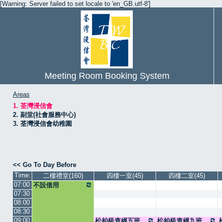
[Warning: Server failed to set locale to 'en_GB.utf-8']
Meeting Room Booking System
Areas
1. 荃灣浸信會
2. 副堂(社會服務中心)
3. 荃灣浸信會幼稚園
<< Go To Day Before
Time:
二樓禮堂(160)
四樓一室(45)
四樓二室(45)
07:00
不設借用
07:30
08:00
08:30
09:00
松柏級查經五班
松柏級查經九班