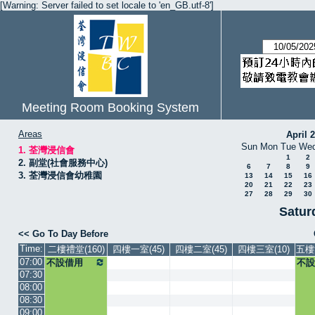
[Warning: Server failed to set locale to 'en_GB.utf-8']
Meeting Room Booking System
Areas
April 
Sun
Mon
Tue
We
1. 荃灣浸信會
1
2
2. 副堂(社會服務中心)
6
7
8
9
3. 荃灣浸信會幼稚園
13
14
15
16
20
21
22
23
27
28
29
30
Satur
<< Go To Day Before
Time:
二樓禮堂(160)
四樓一室(45)
四樓二室(45)
四樓三室(10)
五樓
07:00
不設借用
不設
07:30
08:00
08:30
09:00