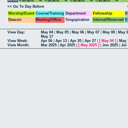
<< Go To Day Before
Worship/Event
Course/Training
Department
Fellowship
K
Deacon
Meeting/Office
Singspiration
Internal/Reserved
E
View Day:
May 04
|
May 05
|
May 06
|
May 07
|
May 08
|
May 
May 17
View Week:
Apr 06
|
Apr 13
|
Apr 20
|
Apr 27
|
[
May 04
]
|
May 
View Month:
Mar 2025
|
Apr 2025
|
[
May 2025
]
|
Jun 2025
|
Jul