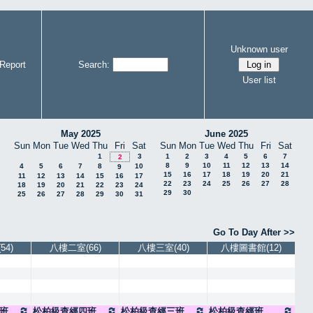
Unknown user
Report
Search:
User list
May 2025
June 2025
Sun
Mon
Tue
Wed
Thu
Fri
Sat
Sun
Mon
Tue
Wed
Thu
Fri
Sat
1
3
1
2
3
4
5
6
7
2
8
9
10
11
12
13
14
4
5
6
7
8
10
9
15
16
17
18
19
20
21
11
12
13
14
15
16
17
22
23
24
25
26
27
28
18
19
20
21
22
23
24
29
30
25
26
27
28
29
30
31
Go To Day After >>
4)
八樓二室(66)
八樓三室(40)
八樓圖書館(12)
班
松柏級查經四班
松柏級查經三班
松柏級查經班