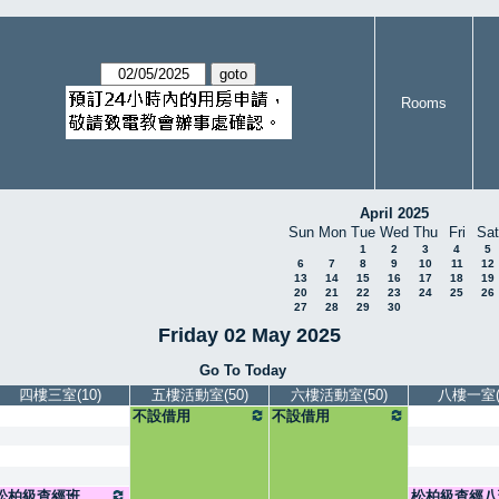
Rooms
April 2025
Sun
Mon
Tue
Wed
Thu
Fri
Sat
1
2
3
4
5
6
7
8
9
10
11
12
13
14
15
16
17
18
19
20
21
22
23
24
25
26
27
28
29
30
Friday 02 May 2025
Go To Today
四樓三室(10)
五樓活動室(50)
六樓活動室(50)
八樓一室(5
不設借用
不設借用
松柏級查經班
松柏級查經八