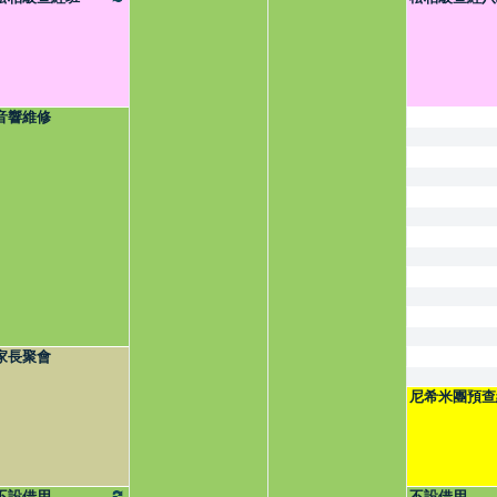
音響維修
家長聚會
尼希米團預查
不設借用
不設借用