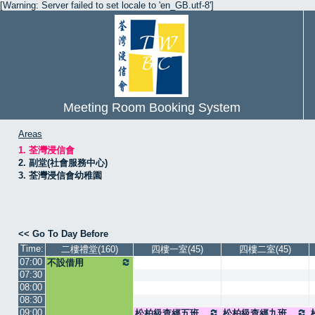
[Warning: Server failed to set locale to 'en_GB.utf-8']
Meeting Room Booking System
Areas
1. 荃灣浸信會
2. 副堂(社會服務中心)
3. 荃灣浸信會幼稚園
<< Go To Day Before
Time:
二樓禮堂(160)
四樓一室(45)
四樓二室(45)
07:00
不設借用
07:30
08:00
08:30
09:00
松柏級查經五班
松柏級查經九班