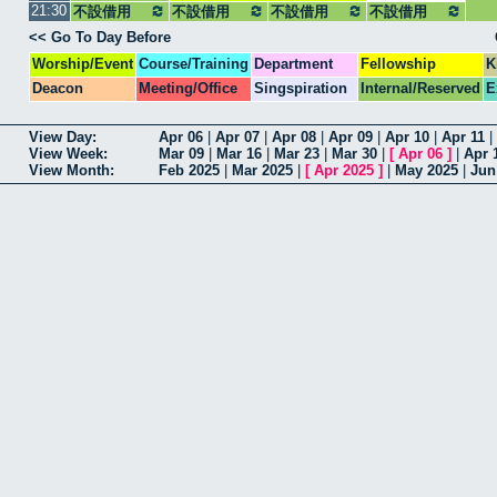
21:30
不設借用
不設借用
不設借用
不設借用
<< Go To Day Before
Worship/Event
Course/Training
Department
Fellowship
K
Deacon
Meeting/Office
Singspiration
Internal/Reserved
E
View Day:
Apr 06
|
Apr 07
|
Apr 08
|
Apr 09
|
Apr 10
|
Apr 11
|
View Week:
Mar 09
|
Mar 16
|
Mar 23
|
Mar 30
|
[
Apr 06
]
|
Apr 
View Month:
Feb 2025
|
Mar 2025
|
[
Apr 2025
]
|
May 2025
|
Jun