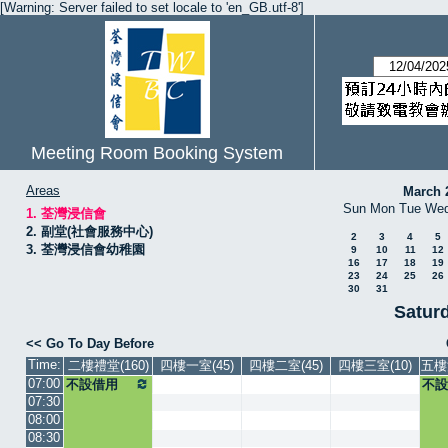
[Warning: Server failed to set locale to 'en_GB.utf-8']
Meeting Room Booking System
Areas
March 
Sun
Mon
Tue
We
1. 荃灣浸信會
2. 副堂(社會服務中心)
2
3
4
5
3. 荃灣浸信會幼稚園
9
10
11
12
16
17
18
19
23
24
25
26
30
31
Saturd
<< Go To Day Before
Time:
二樓禮堂(160)
四樓一室(45)
四樓二室(45)
四樓三室(10)
五樓
07:00
不設借用
不設
07:30
08:00
08:30