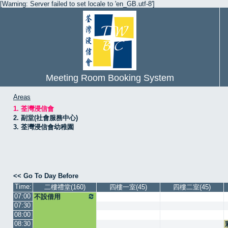
[Warning: Server failed to set locale to 'en_GB.utf-8']
Meeting Room Booking System
Areas
1. 荃灣浸信會
2. 副堂(社會服務中心)
3. 荃灣浸信會幼稚園
<< Go To Day Before
Time:
二樓禮堂(160)
四樓一室(45)
四樓二室(45)
07:00
不設借用
07:30
08:00
08:30