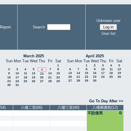
Unknown user
Report
Search:
User list
March 2025
April 2025
Sun
Mon
Tue
Wed
Thu
Fri
Sat
Sun
Mon
Tue
Wed
Thu
Fri
Sat
1
1
2
3
4
5
2
3
4
5
7
8
6
7
8
9
10
11
12
6
13
14
15
16
17
18
19
9
10
11
12
14
15
13
20
21
22
23
24
25
26
16
17
18
19
20
21
22
27
28
29
30
23
24
25
26
27
28
29
30
31
Go To Day After >>
4)
八樓二室(66)
八樓三室(40)
八樓圖書館(12)
不設借用