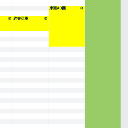
摩西AB團
約書亞團