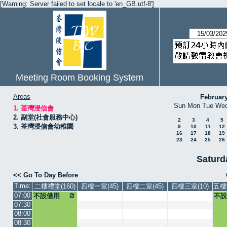
[Warning: Server failed to set locale to 'en_GB.utf-8']
Meeting Room Booking System
Areas
Februar
Sun
Mon
Tue
We
1. 荃灣浸信會
2. 副堂(社會服務中心)
2
3
4
5
3. 荃灣浸信會幼稚園
9
10
11
12
16
17
18
19
23
24
25
26
Saturd
<< Go To Day Before
Time:
二樓禮堂(160)
四樓一室(45)
四樓二室(45)
四樓三室(10)
五樓
07:00
不設借用
不設
07:30
08:00
08:30