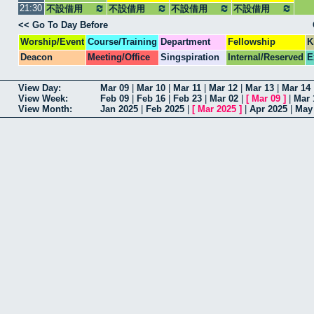
21:30
不設借用
不設借用
不設借用
不設借用
<< Go To Day Before
Worship/Event
Course/Training
Department
Fellowship
K
Deacon
Meeting/Office
Singspiration
Internal/Reserved
E
View Day:
Mar 09
|
Mar 10
|
Mar 11
|
Mar 12
|
Mar 13
|
Mar 14
View Week:
Feb 09
|
Feb 16
|
Feb 23
|
Mar 02
|
[
Mar 09
]
|
Mar 
View Month:
Jan 2025
|
Feb 2025
|
[
Mar 2025
]
|
Apr 2025
|
May