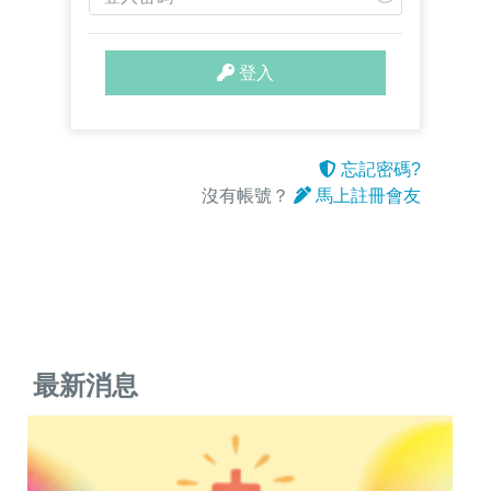
入
密
碼
登入
忘記密碼?
沒有帳號？
馬上註冊會友
最新消息