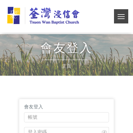
Skip
荃
to
main
切
灣
content
換
選
浸
單
會友登入
信
主頁
會
會友登入
帳
號
登